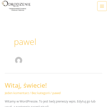
Przejdź
do
treści
pawel
Witaj, świecie!
Jeden komentarz
/
Bez kategorii
/
pawel
Witamy w WordPressie. To jest twój pierwszy wpis. Edytuj go lub
usuń, a następnie zacznij pisać!