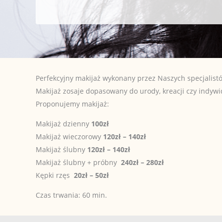
Perfekcyjny makijaż wykonany przez Naszych specjalist
Makijaż zosaje dopasowany do urody, kreacji czy indyw
Proponujemy makijaż:
Makijaż dzienny
100zł
Makijaż wieczorowy
120zł – 140zł
Makijaż ślubny
120zł – 140zł
Makijaż ślubny + próbny
240zł – 280zł
Kępki rzęs
20zł – 50zł
Czas trwania: 60 min.